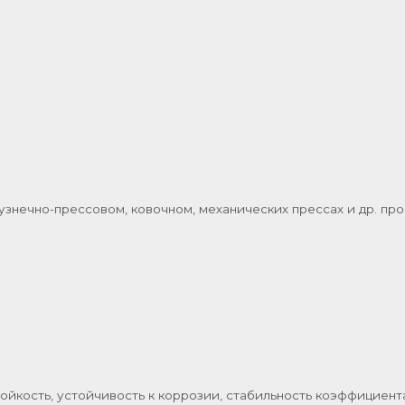
а
кузнечно-прессовом, ковочном, механических прессах и др. п
йкость, устойчивость к коррозии, стабильность коэффициента