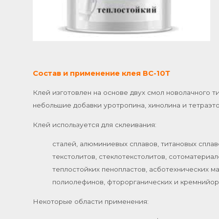
Состав и применение клея ВС-10Т
Клей изготовлен на основе двух смол новолачного т
небольшие добавки уротропина, хинолина и тетраэто
Клей используется для склеивания:
сталей, алюминиевых сплавов, титановых сплав
текстолитов, стеклотекстолитов, сотоматериа
теплостойких пенопластов, асботехнических м
полиолефинов, фторорганических и кремнийор
Некоторые области применения: