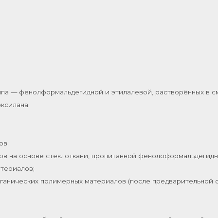
ипа — фенолформальдегидной и этилалевой, растворённых в см
ксилана.
ов;
лов на основе стеклоткани, пропитанной фенолоформальдегид
атериалов;
ганических полимерных материалов (после предварительной о