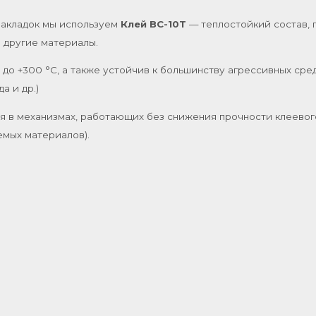
 накладок мы используем
Клей ВС-10Т
— теплостойкий состав, 
и другие материалы.
до +300 °C, а также устойчив к большинству агрессивных сред
а и др.)
я в механизмах, работающих без снижения прочности клеевого
емых материалов).