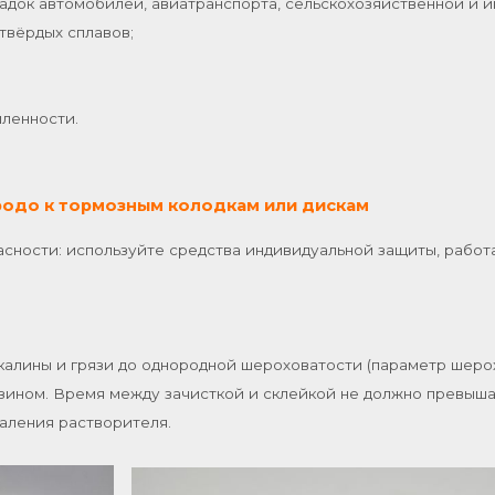
док автомобилей, авиатранспорта, сельскохозяйственной и и
твёрдых сплавов;
шленности.
родо к тормозным колодкам или дискам
сности: используйте средства индивидуальной защиты, рабо
калины и грязи до однородной шероховатости (параметр шеро
зином. Время между зачисткой и склейкой не должно превышат
аления растворителя.