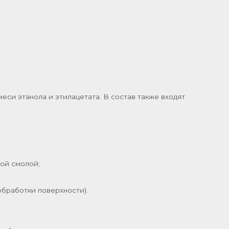
еси этанола и этилацетата. В состав также входят
ной смолой;
бработки поверхности).