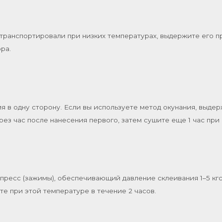
транспортировали при низких температурах, выдержите его пр
ора.
ия в одну сторону. Если вы используете метод окунания, выде
ерез час после нанесения первого, затем сушите еще 1 час пр
пресс (зажимы), обеспечивающий давление склеивания 1–5 кг
йте при этой температуре в течение 2 часов.