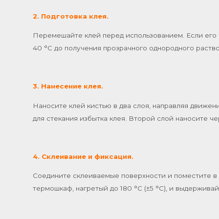
2. Подготовка клея.
Перемешайте клей перед использованием. Если его 
40 °C до получения прозрачного однородного раств
3. Нанесение клея.
Наносите клей кистью в два слоя, направляя движен
для стекания избытка клея. Второй слой наносите ч
4. Склеивание и фиксация.
Соедините склеиваемые поверхности и поместите в 
термошкаф, нагретый до 180 °C (±5 °C), и выдержива