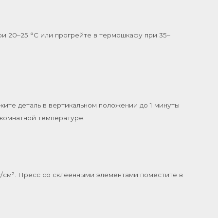
и 20–25 °C или прогрейте в термошкафу при 35–
ржите деталь в вертикальном положении до 1 минуты
и комнатной температуре.
с/см². Пресс со склеенными элементами поместите в