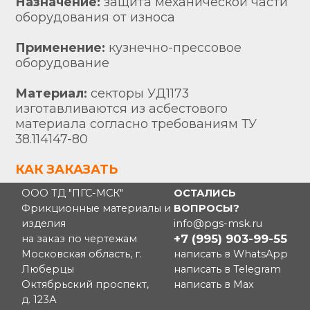
Назначение:
защита механической части
оборудования от износа
Применение:
кузнечно-прессовое
оборудование
Материал:
секторы УД1173
изготавливаются из асбестового
материала согласно требованиям ТУ
38.114147-80
КАК ЗАКАЗАТЬ
ООО ТД "ПГС-МСК"
ОСТАЛИСЬ
Фрикционные материалы и
ВОПРОСЫ?
изделия
info@pgs-msk.ru
+7 (995) 903-99-55
на заказ по чертежам
Московская область, г.
написать в WhatsApp
Люберцы
написать в Telegram
Октябрьский проспект,
написать в Max
д. 123А