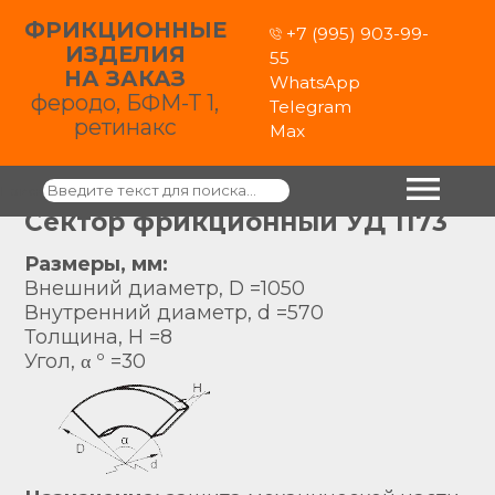
ФРИКЦИОННЫЕ
+7 (995) 903-99-
ИЗДЕЛИЯ
55
НА ЗАКАЗ
WhatsApp
феродо, БФМ-Т 1,
Telegram
ретинакс
Max
Поиск
Сектор фрикционный УД 1173
Размеры, мм:
Внешний диаметр, D =1050
Внутренний диаметр, d =570
Толщина, H =8
Угол,
α º =30