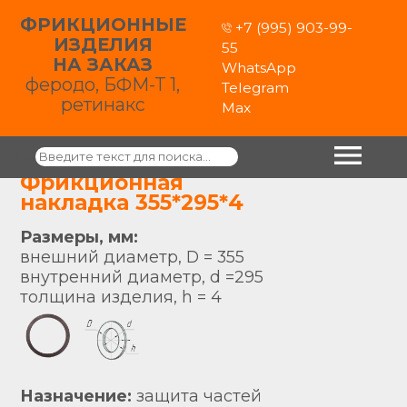
ФРИКЦИОННЫЕ
+7 (995) 903-99-
ИЗДЕЛИЯ
55
НА ЗАКАЗ
WhatsApp
феродо, БФМ-Т 1,
Telegram
ретинакс
Max
Поиск
Фрикционная
накладка 355*295*4
Размеры, мм:
внешний диаметр, D = 355
внутренний диаметр, d =295
толщина изделия, h = 4
Назначение:
защита частей