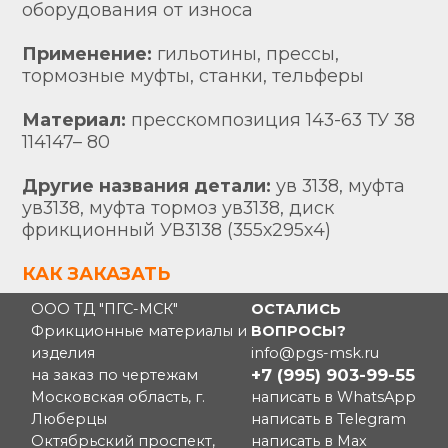
оборудования от износа
Применение:
гильотины, прессы,
тормозные муфты, станки, тельферы
Материал:
пресскoмпoзиция 143-63 ТУ 38
114147– 80
Другие названия детали:
ув 3138, муфта
ув3138, муфта тормоз ув3138, диск
фрикционный УВ3138 (355х295х4)
КАК ЗАКАЗАТЬ
ООО ТД "ПГС-МСК"
ОСТАЛИСЬ
Фрикционные материалы и
ВОПРОСЫ?
изделия
info@pgs-msk.ru
+7 (995) 903-99-55
на заказ по чертежам
Московская область, г.
написать в WhatsApp
Люберцы
написать в Telegram
Октябрьский проспект,
написать в Max